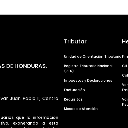
Tributar
H
Unidad de Orientación Tributaria
Fir
AS DE HONDURAS.
Registro Tributario Nacional
Cit
(RTN)
Cal
Impuestos y Declaraciones
Ver
Facturación
Emi
evar Juan Pablo II, Centro
Requisitos
Va
Fis
Mesas de Atención
suarios que la información
tivo, exonerando a esta