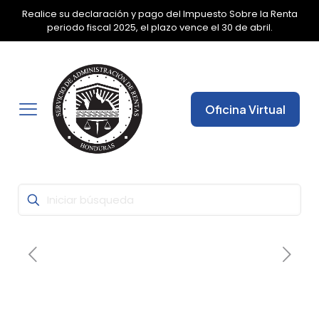
Realice su declaración y pago del Impuesto Sobre la Renta
✕
periodo fiscal 2025, el plazo vence el 30 de abril.
Oficina Virtual