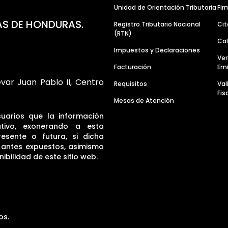
Unidad de Orientación Tributaria
Fir
AS DE HONDURAS.
Registro Tributario Nacional
Cit
(RTN)
Cal
Impuestos y Declaraciones
Ver
Facturación
Emi
evar Juan Pablo II, Centro
Requisitos
Va
Fis
Mesas de Atención
suarios que la información
tivo, exonerando a esta
resente o futura, si dicha
s antes expuestos, asimismo
ibilidad de este sitio web.
os.