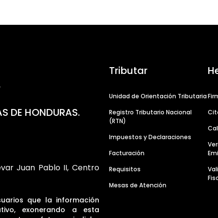
Tributar
H
Unidad de Orientación Tributaria
Fir
AS DE HONDURAS.
Registro Tributario Nacional
Cit
(RTN)
Cal
Impuestos y Declaraciones
Ver
Facturación
Emi
evar Juan Pablo II, Centro
Requisitos
Va
Fis
Mesas de Atención
suarios que la información
tivo, exonerando a esta