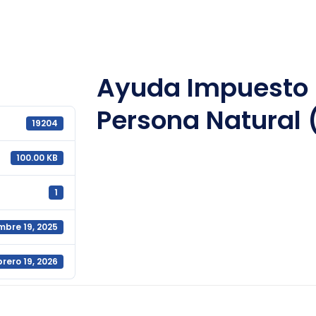
Ayuda Impuesto 
Persona Natural 
19204
100.00 KB
1
mbre 19, 2025
rero 19, 2026