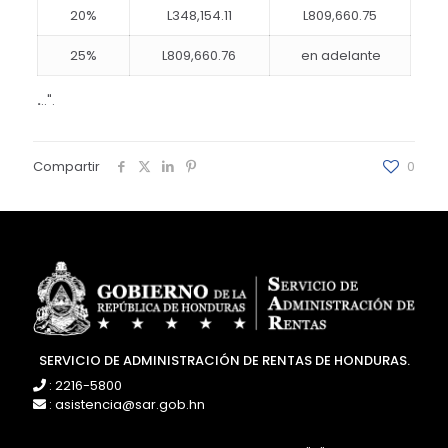
20%
L348,154.11
L809,660.75
25%
L809,660.76
en adelante
.
..".
Compartir
0
SERVICIO DE ADMINISTRACIÓN DE RENTAS DE HONDURAS.
: 2216-5800
: asistencia@sar.gob.hn