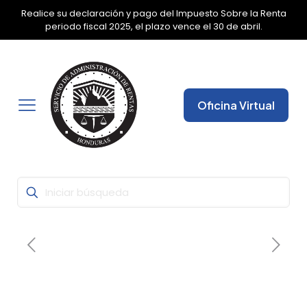
Realice su declaración y pago del Impuesto Sobre la Renta
✕
periodo fiscal 2025, el plazo vence el 30 de abril.
Oficina Virtual