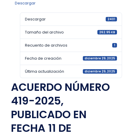
Descargar
Descargar
2401
Tamaño del archivo
262.95 KB
Recuento de archivos
1
Fecha de creación
diciembre 29, 2025
Última actualización
diciembre 29, 2025
ACUERDO NÚMERO
419-2025,
PUBLICADO EN
FECHA 11 DE