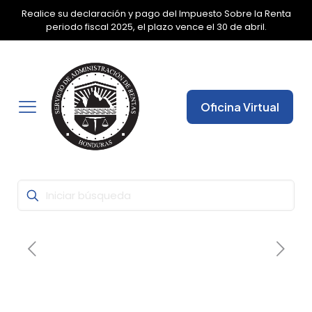
Realice su declaración y pago del Impuesto Sobre la Renta
✕
periodo fiscal 2025, el plazo vence el 30 de abril.
Oficina Virtual