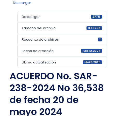
Descargar
Descargar
27713
Tamaño del archivo
188.32 KB
Recuento de archivos
1
Fecha de creación
julio 12, 2024
Última actualización
abril 1, 2025
ACUERDO No. SAR-
238-2024 No 36,538
de fecha 20 de
mayo 2024