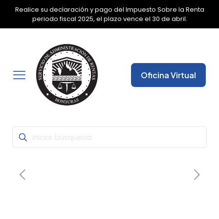
Realice su declaración y pago del Impuesto Sobre la Renta
✕
periodo fiscal 2025, el plazo vence el 30 de abril.
Oficina Virtual