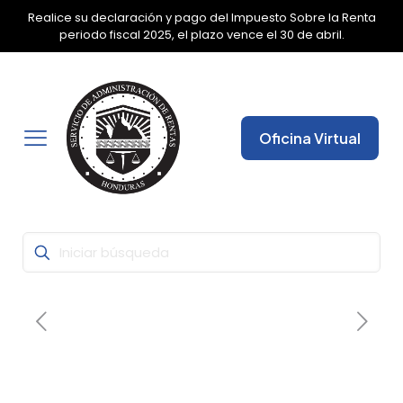
Realice su declaración y pago del Impuesto Sobre la Renta
✕
periodo fiscal 2025, el plazo vence el 30 de abril.
Oficina Virtual