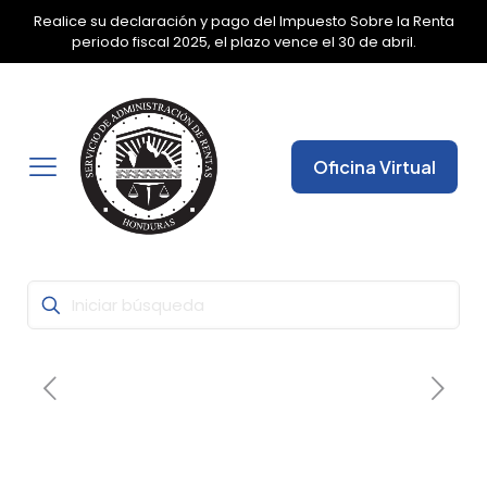
Realice su declaración y pago del Impuesto Sobre la Renta
✕
periodo fiscal 2025, el plazo vence el 30 de abril.
Oficina Virtual