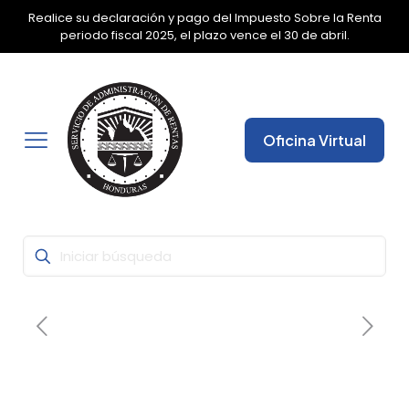
Realice su declaración y pago del Impuesto Sobre la Renta
✕
periodo fiscal 2025, el plazo vence el 30 de abril.
Oficina Virtual