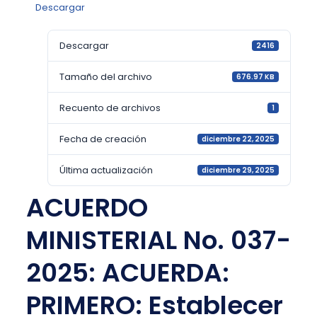
Descargar
Descargar
2416
Tamaño del archivo
676.97 KB
Recuento de archivos
1
Fecha de creación
diciembre 22, 2025
Última actualización
diciembre 29, 2025
ACUERDO
MINISTERIAL No. 037-
2025: ACUERDA:
PRIMERO: Establecer