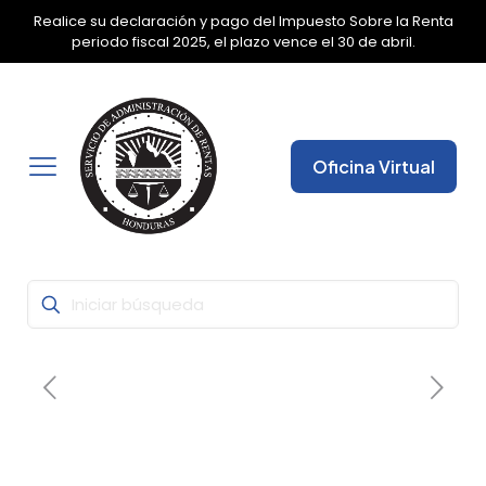
Realice su declaración y pago del Impuesto Sobre la Renta
✕
periodo fiscal 2025, el plazo vence el 30 de abril.
Oficina Virtual