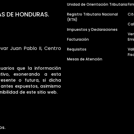
Unidad de Orientación Tributaria
Fir
AS DE HONDURAS.
Registro Tributario Nacional
Cit
(RTN)
Cal
Impuestos y Declaraciones
Ver
Facturación
Emi
evar Juan Pablo II, Centro
Requisitos
Va
Fis
Mesas de Atención
suarios que la información
tivo, exonerando a esta
resente o futura, si dicha
s antes expuestos, asimismo
ibilidad de este sitio web.
os.