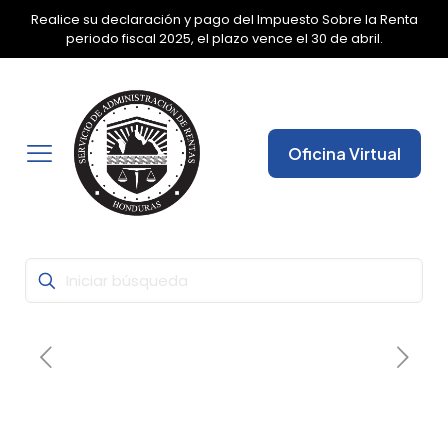
Realice su declaración y pago del Impuesto Sobre la Renta
✕
periodo fiscal 2025, el plazo vence el 30 de abril.
Oficina Virtual