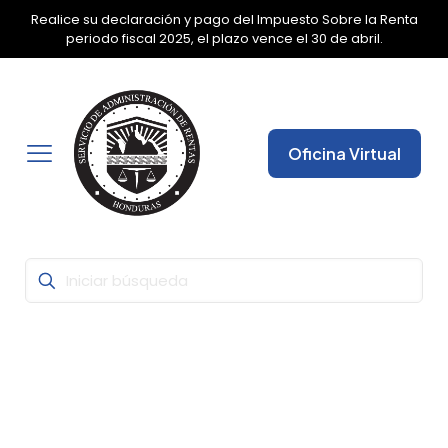
Realice su declaración y pago del Impuesto Sobre la Renta
✕
periodo fiscal 2025, el plazo vence el 30 de abril.
Oficina Virtual