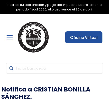
Realice su declaración y pago del Impuesto Sobre la Renta
✕
periodo fiscal 2025, el plazo vence el 30 de abril.
Oficina Virtual
Notifica a CRISTIAN BONILLA
SÁNCHEZ.