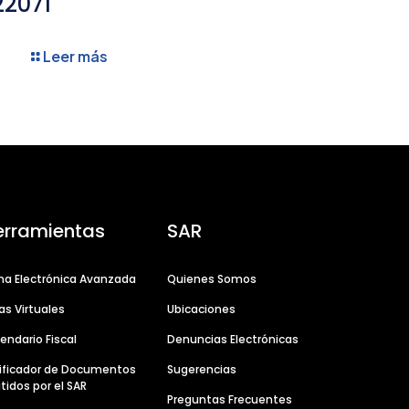
22071
Leer más
erramientas
SAR
ma Electrónica Avanzada
Quienes Somos
as Virtuales
Ubicaciones
endario Fiscal
Denuncias Electrónicas
ificador de Documentos
Sugerencias
tidos por el SAR
Preguntas Frecuentes