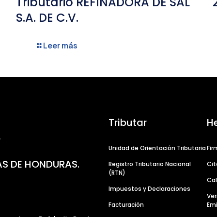
Tributario REFINADORA DE SAL
S.A. DE C.V.
Leer más
Tributar
H
Unidad de Orientación Tributaria
Fir
AS DE HONDURAS.
Registro Tributario Nacional
Cit
(RTN)
Cal
Impuestos y Declaraciones
Ver
Facturación
Emi